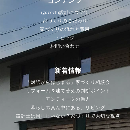
コンテンツ
igocochi設計について
家づくりのこだわり
家づくりの流れと費用
トピック
お問い合わせ
新着情報
「対話からはじまる」家づくり相談会
リフォーム＆建て替えの判断ポイント
アンティークの魅力
暮らしの真ん中にある、リビング
設計士は同じじゃない？家づくりで大切な視点