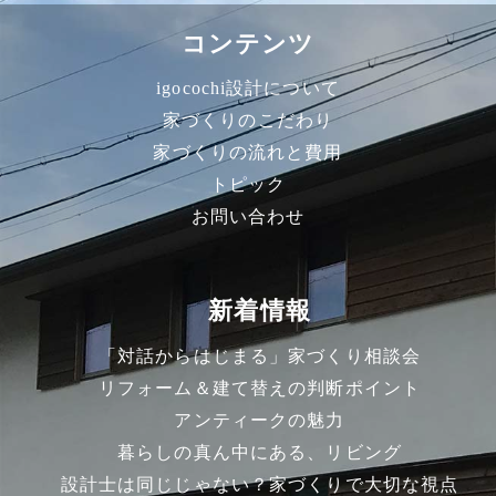
コンテンツ
igocochi設計について
家づくりのこだわり
家づくりの流れと費用
トピック
お問い合わせ
新着情報
「対話からはじまる」家づくり相談会
リフォーム＆建て替えの判断ポイント
アンティークの魅力
暮らしの真ん中にある、リビング
設計士は同じじゃない？家づくりで大切な視点