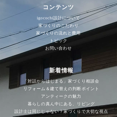
コンテンツ
igocochi設計について
家づくりのこだわり
家づくりの流れと費用
トピック
お問い合わせ
新着情報
「対話からはじまる」家づくり相談会
リフォーム＆建て替えの判断ポイント
アンティークの魅力
暮らしの真ん中にある、リビング
設計士は同じじゃない？家づくりで大切な視点